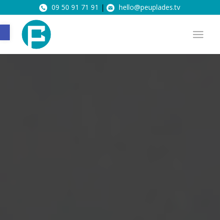
09 50 91 71 91
|
hello@peuplades.tv
Ouvrir la barre d’outils